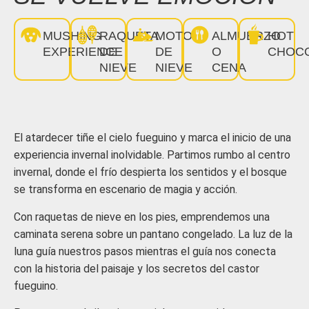
MUSHING
RAQUETA
MOTO
ALMUERZO
HOT
EXPERIENCE
DE
DE
O
CHOC
NIEVE
NIEVE
CENA
El atardecer tiñe el cielo fueguino y marca el inicio de una
experiencia invernal inolvidable. Partimos rumbo al centro
invernal, donde el frío despierta los sentidos y el bosque
se transforma en escenario de magia y acción.
Con raquetas de nieve en los pies, emprendemos una
caminata serena sobre un pantano congelado. La luz de la
luna guía nuestros pasos mientras el guía nos conecta
con la historia del paisaje y los secretos del castor
fueguino.