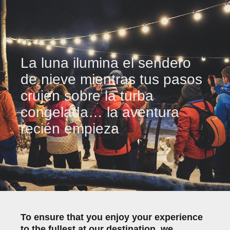
La luna ilumina el sendero
de nieve mientras tus pasos
crujen sobre la turba
congelada… la aventura
recién empieza
To ensure that you enjoy your experience
to the fullest at our destination, we