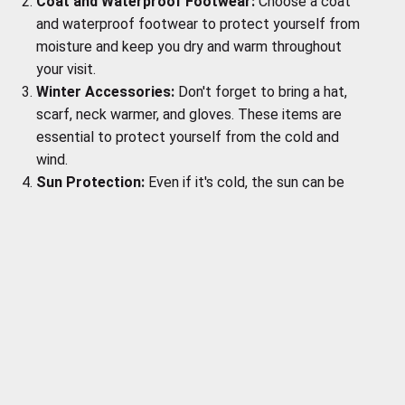
Coat and Waterproof Footwear:
Choose a coat
and waterproof footwear to protect yourself from
moisture and keep you dry and warm throughout
your visit.
Winter Accessories:
Don't forget to bring a hat,
scarf, neck warmer, and gloves. These items are
essential to protect yourself from the cold and
wind.
Sun Protection:
Even if it's cold, the sun can be
very intense. Bring sunglasses to protect your eyes
and apply sunscreen to protect your skin.
Airport transfer to accommodation
Day 1: Adventure City Tour