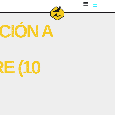
CIÓN A
E (10