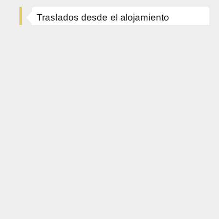
Traslados desde el alojamiento
Llegada al centro de ski
Inicio del trekking por camino
montañoso
Camino de vuelta
OBSERVACIONES
Política de Menores: