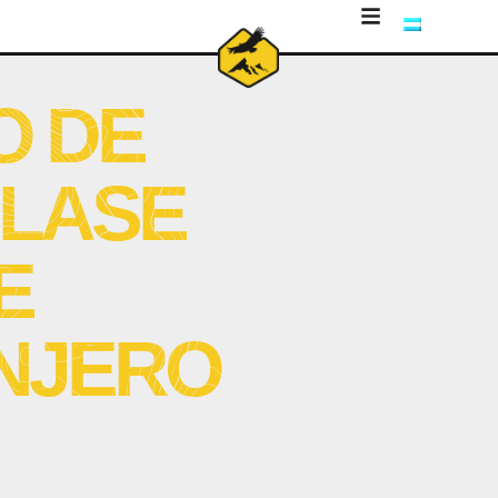
O DE
CLASE
E
NJERO