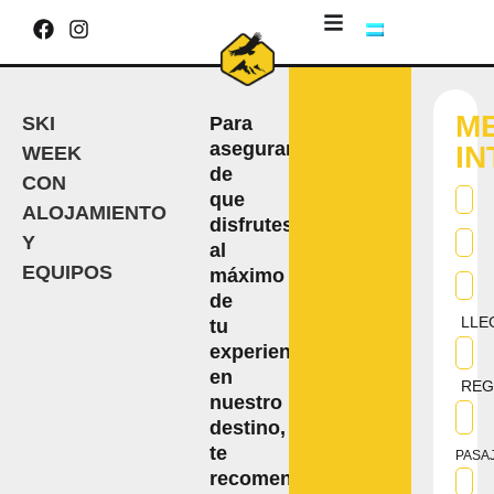
M
Para
SKI
asegurarte
I
WEEK
de
CON
que
ALOJAMIENTO
disfrutes
Y
al
EQUIPOS
máximo
de
LLE
tu
experiencia
en
REG
nuestro
destino,
te
PASA
recomendamos