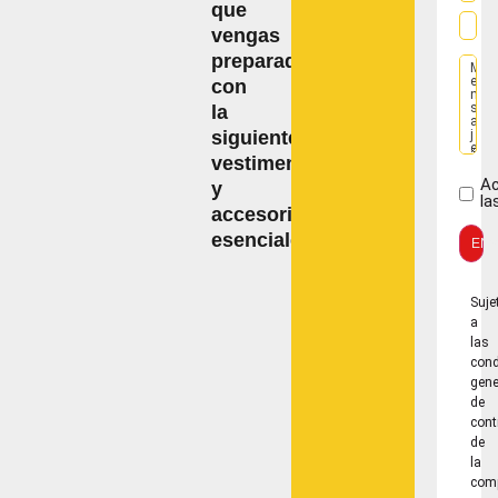
que
vengas
preparado
con
la
siguiente
vestimenta
A
y
la
accesorios
esenciales:
ENV
Suje
a
las
cond
gene
de
cont
de
la
com