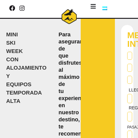
M
Para
MINI
asegurarte
I
SKI
de
WEEK
que
CON
disfrutes
ALOJAMIENTO
al
Y
máximo
de
EQUIPOS
LLE
tu
TEMPORADA
experiencia
ALTA
en
REG
nuestro
destino,
te
PASA
recomendamos