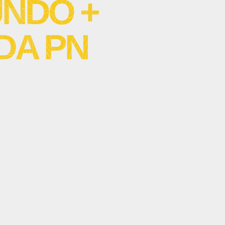
NDO +
DA PN